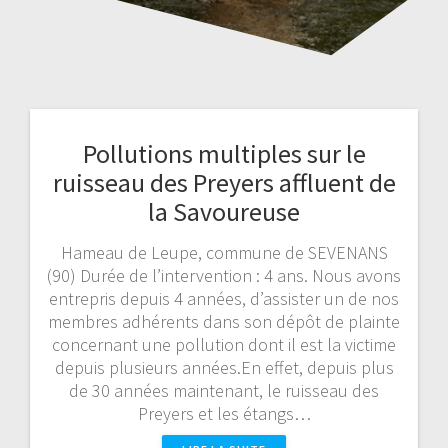
Pollutions multiples sur le
ruisseau des Preyers affluent de
la Savoureuse
Hameau de Leupe, commune de SEVENANS
(90) Durée de l’intervention : 4 ans. Nous avons
entrepris depuis 4 années, d’assister un de nos
membres adhérents dans son dépôt de plainte
concernant une pollution dont il est la victime
depuis plusieurs années.En effet, depuis plus
de 30 années maintenant, le ruisseau des
Preyers et les étangs…